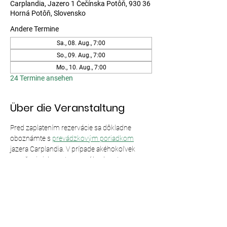
Carplandia, Jazero 1 Čečínska Potôň, 930 36
Horná Potôň, Slovensko
Andere Termine
Sa., 08. Aug., 7:00
So., 09. Aug., 7:00
Mo., 10. Aug., 7:00
24 Termine ansehen
Über die Veranstaltung
Pred zaplatením rezervácie sa dôkladne 
oboznámte s 
prevádzkovým poriadkom
jazera Carplandia. V prípade akéhokoľvek 
porušenia jeho ustanovení bude vstup 
odmietnutý bez nároku na vrátenie peňazí.