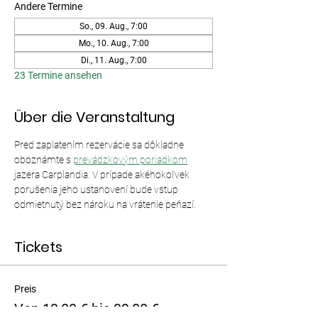
Andere Termine
So., 09. Aug., 7:00
Mo., 10. Aug., 7:00
Di., 11. Aug., 7:00
23 Termine ansehen
Über die Veranstaltung
Pred zaplatením rezervácie sa dôkladne 
oboznámte s 
prevádzkovým poriadkom
jazera Carplandia. V prípade akéhokoľvek 
porušenia jeho ustanovení bude vstup 
odmietnutý bez nároku na vrátenie peňazí.
Tickets
Preis
Von 13,00 € bis 39,00 €