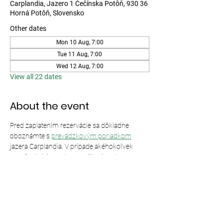
Carplandia, Jazero 1 Čečínska Potôň, 930 36
Horná Potôň, Slovensko
Other dates
Mon 10 Aug, 7:00
Tue 11 Aug, 7:00
Wed 12 Aug, 7:00
View all 22 dates
About the event
Pred zaplatením rezervácie sa dôkladne 
oboznámte s 
prevádzkovým poriadkom
jazera Carplandia. V prípade akéhokoľvek 
porušenia jeho ustanovení bude vstup 
odmietnutý bez nároku na vrátenie peňazí.