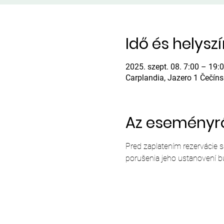
Idő és helysz
2025. szept. 08. 7:00 – 19:
Carplandia, Jazero 1 Čečín
Az eseményr
Pred zaplatením rezervácie 
porušenia jeho ustanovení b