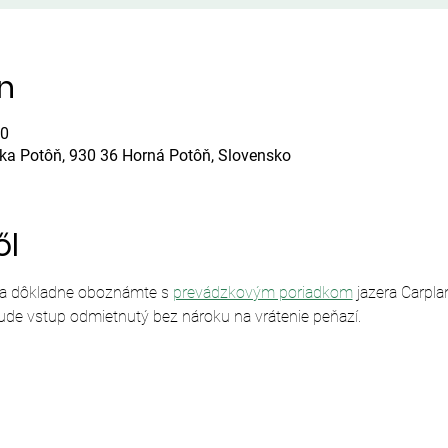
ín
00
ska Potôň, 930 36 Horná Potôň, Slovensko
ől
sa dôkladne oboznámte s 
prevádzkovým poriadkom
 jazera Carpl
ude vstup odmietnutý bez nároku na vrátenie peňazí.