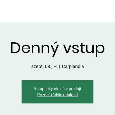
LGÁLTATÁSOK A TERÜLETEN
ÁRLISTA
FOGÁSOK
KAPC
Denný vstup
szept. 08., H
  |  
Carplandia
Vstupenky nie sú v predaji
Pozrieť ďalšie udalosti