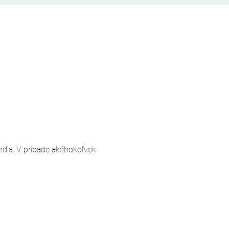
andia. V prípade akéhokoľvek 