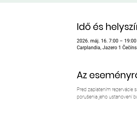
Idő és helysz
2026. máj. 16. 7:00 – 19:00
Carplandia, Jazero 1 Čečín
Az eseményr
Pred zaplatením rezervácie 
porušenia jeho ustanovení b