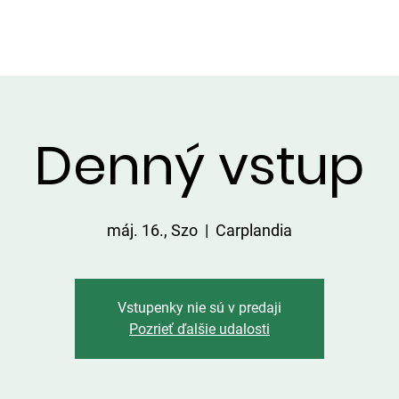
LGÁLTATÁSOK A TERÜLETEN
ÁRLISTA
FOGÁSOK
KAPC
Denný vstup
máj. 16., Szo
  |  
Carplandia
Vstupenky nie sú v predaji
Pozrieť ďalšie udalosti