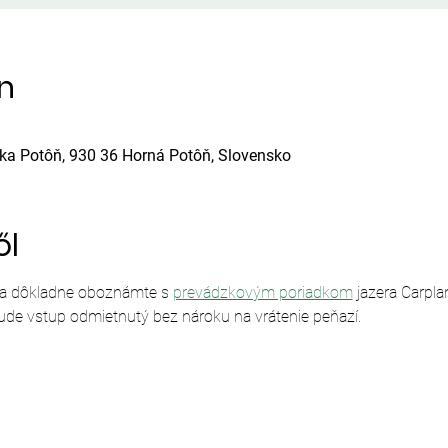
ín
ska Potôň, 930 36 Horná Potôň, Slovensko
ől
sa dôkladne oboznámte s 
prevádzkovým poriadkom
 jazera Carpl
ude vstup odmietnutý bez nároku na vrátenie peňazí.