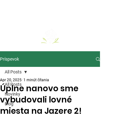
Príspevok
All Posts
Apr 20, 2025
1 minút čítania
All Posts
Úplne nanovo sme
Novinky
vybudovali lovné
Blog
miesta na Jazere 2!