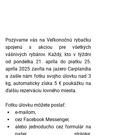
Pozývame vás na Veľkonočnú rybačku 
spojenú s akciou pre všetkých 
vášnivých rybárov. Každý, kto v týždni 
od pondelka 21. apríla do piatku 25. 
apríla 2025 zavíta na jazero Carplandia 
a zašle nám fotku svojho úlovku nad 3 
kg, automaticky získa 5 € poukážku na 
ďalšiu rezerváciu lovného miesta.
Fotku úlovku môžete poslať:
e-mailom,
cez Facebook Messenger,
alebo jednoducho cez formulár na 
našej stránke: 