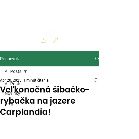
Príspevok
All Posts
Apr 20, 2025
1 minút čítania
All Posts
Veľkonočná šibačko-
Novinky
rybačka na jazere
Blog
Carplandia!