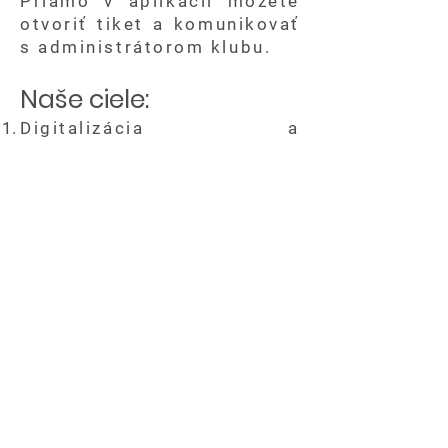
Priamo v aplikácii môžete
otvoriť tiket a komunikovať
s administrátorom klubu.
Naše ciele:
Digitalizácia a
transparentnosť: Chceme,
aby mal každý člen
okamžitý prehľad o dianí v
klube, svojich štatistikách
a histórii svojich úlovkov na
našom jazere.
Budovanie komunity:
Cieľom aplikácie nie je len
evidovať ryby, ale spájať
ľudí. Podporujeme férové
súťaženie a zdieľanie
skúseností, ktoré robia
Carplandiu špecifickou.