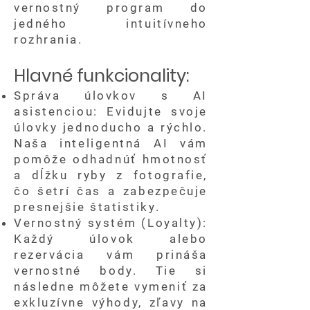
vernostný program do
jedného intuitívneho
rozhrania.
Hlavné funkcionality:
Správa úlovkov s AI
asistenciou: Evidujte svoje
úlovky jednoducho a rýchlo.
Naša inteligentná AI vám
pomôže odhadnúť hmotnosť
a dĺžku ryby z fotografie,
čo šetrí čas a zabezpečuje
presnejšie štatistiky.
Vernostný systém (Loyalty):
Každý úlovok alebo
rezervácia vám prináša
vernostné body. Tie si
následne môžete vymeniť za
exkluzívne výhody, zľavy na