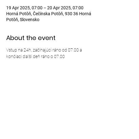
19 Apr 2025, 07:00 – 20 Apr 2025, 07:00
Horná Potôň, Čečínska Potôň, 930 36 Horná
Potôň, Slovensko
About the event
Vstup na 24h, začínajúci ráno od 07.00 a 
končiaci ďaľší deň ráno o 07.00
Share this event
© 2024,
Carplandia