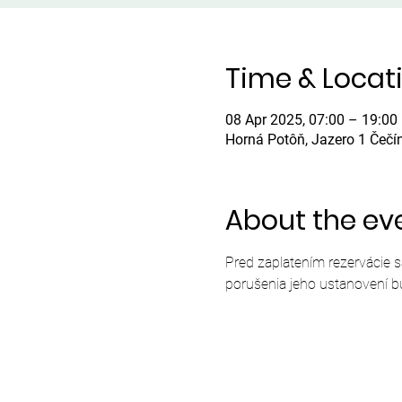
Time & Locat
08 Apr 2025, 07:00 – 19:00
Horná Potôň, Jazero 1 Čečí
About the ev
Pred zaplatením rezervácie 
porušenia jeho ustanovení b