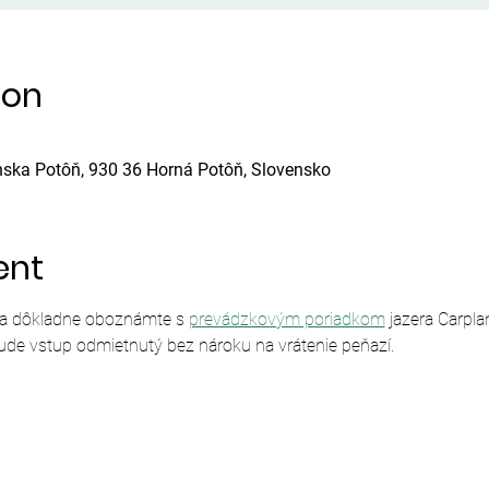
ion
nska Potôň, 930 36 Horná Potôň, Slovensko
ent
sa dôkladne oboznámte s 
prevádzkovým poriadkom
 jazera Carpl
ude vstup odmietnutý bez nároku na vrátenie peňazí.