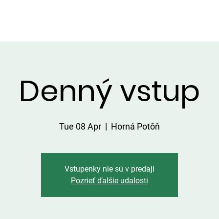
HATKY
SERVICES ON THE AREA
PRICE LIST
CATCHES
Denný vstup
Tue 08 Apr
  |  
Horná Potôň
Vstupenky nie sú v predaji
Pozrieť ďalšie udalosti