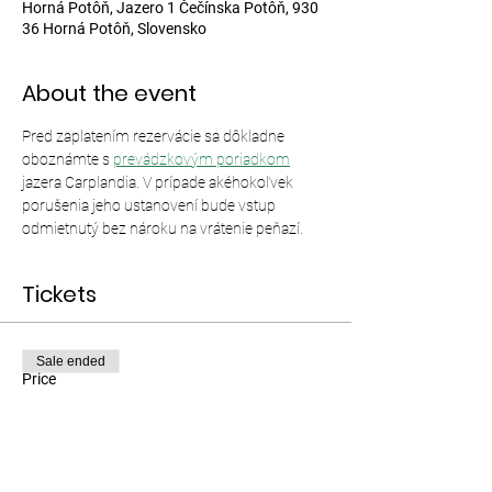
Horná Potôň, Jazero 1 Čečínska Potôň, 930
36 Horná Potôň, Slovensko
About the event
Pred zaplatením rezervácie sa dôkladne 
oboznámte s 
prevádzkovým poriadkom
jazera Carplandia. V prípade akéhokoľvek 
porušenia jeho ustanovení bude vstup 
odmietnutý bez nároku na vrátenie peňazí.
Tickets
Sale ended
Price
From €12.00 to €35.00