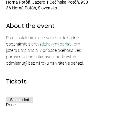
Horná Potôň, Jazero 1 Čečínska Potôň, 930
36 Horná Potôň, Slovensko
About the event
Pred zaplatením rezervácie sa dôkladne 
oboznámte s 
prevádzkovým poriadkom
jazera Carplandia. V prípade akéhokoľvek 
porušenia jeho ustanovení bude vstup 
odmietnutý bez nároku na vrátenie peňazí.
Tickets
Sale ended
Price
From €12.00 to €35.00