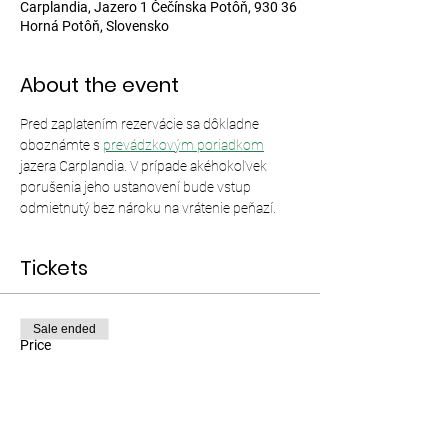
Carplandia, Jazero 1 Čečínska Potôň, 930 36
Horná Potôň, Slovensko
About the event
Pred zaplatením rezervácie sa dôkladne 
oboznámte s 
prevádzkovým poriadkom
jazera Carplandia. V prípade akéhokoľvek 
porušenia jeho ustanovení bude vstup 
odmietnutý bez nároku na vrátenie peňazí.
Tickets
Sale ended
Price
From €12.00 to €35.00