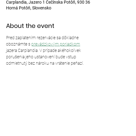
Carplandia, Jazero 1 Čečínska Potôň, 930 36
Horná Potôň, Slovensko
About the event
Pred zaplatením rezervácie sa dôkladne 
oboznámte s 
prevádzkovým poriadkom
jazera Carplandia. V prípade akéhokoľvek 
porušenia jeho ustanovení bude vstup 
odmietnutý bez nároku na vrátenie peňazí.
Share this event
© 2024,
Carplandia