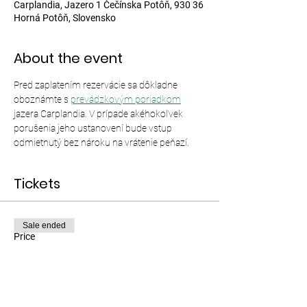
Carplandia, Jazero 1 Čečínska Potôň, 930 36
Horná Potôň, Slovensko
About the event
Pred zaplatením rezervácie sa dôkladne 
oboznámte s 
prevádzkovým poriadkom
jazera Carplandia. V prípade akéhokoľvek 
porušenia jeho ustanovení bude vstup 
odmietnutý bez nároku na vrátenie peňazí.
Tickets
Sale ended
Price
From €12.00 to €35.00