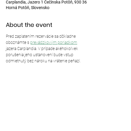
Carplandia, Jazero 1 Čečínska Potôň, 930 36
Horná Potôň, Slovensko
About the event
Pred zaplatením rezervácie sa dôkladne 
oboznámte s 
prevádzkovým poriadkom
jazera Carplandia. V prípade akéhokoľvek 
porušenia jeho ustanovení bude vstup 
odmietnutý bez nároku na vrátenie peňazí.
Share this event
© 2024,
Carplandia