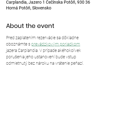
Carplandia, Jazero 1 Čečínska Potôň, 930 36
Horná Potôň, Slovensko
About the event
Pred zaplatením rezervácie sa dôkladne 
oboznámte s 
prevádzkovým poriadkom
jazera Carplandia. V prípade akéhokoľvek 
porušenia jeho ustanovení bude vstup 
odmietnutý bez nároku na vrátenie peňazí.
Share this event
© 2024,
Carplandia