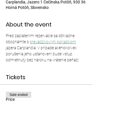
Carplandia, Jazero 1 Čečínska Potôň, 930 36
Horná Potôň, Slovensko
About the event
Pred zaplatením rezervácie sa dôkladne 
oboznámte s 
prevádzkovým poriadkom
jazera Carplandia. V prípade akéhokoľvek 
porušenia jeho ustanovení bude vstup 
odmietnutý bez nároku na vrátenie peňazí.
Tickets
Sale ended
Price
From €12.00 to €35.00