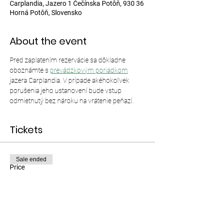
Carplandia, Jazero 1 Čečínska Potôň, 930 36
Horná Potôň, Slovensko
About the event
Pred zaplatením rezervácie sa dôkladne 
oboznámte s 
prevádzkovým poriadkom
jazera Carplandia. V prípade akéhokoľvek 
porušenia jeho ustanovení bude vstup 
odmietnutý bez nároku na vrátenie peňazí.
Tickets
Sale ended
Price
From €12.00 to €35.00