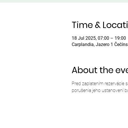
Time & Locat
18 Jul 2025, 07:00 – 19:00
Carplandia, Jazero 1 Čečín
About the ev
Pred zaplatením rezervácie 
porušenia jeho ustanovení b