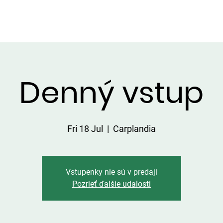
HATKY
SERVICES ON THE AREA
PRICE LIST
CATCHES
Denný vstup
Fri 18 Jul
  |  
Carplandia
Vstupenky nie sú v predaji
Pozrieť ďalšie udalosti