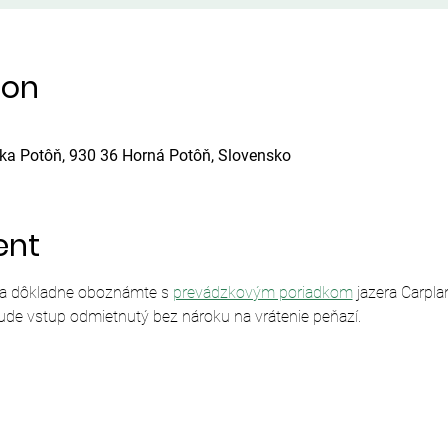
ion
ska Potôň, 930 36 Horná Potôň, Slovensko
ent
sa dôkladne oboznámte s 
prevádzkovým poriadkom
 jazera Carpl
ude vstup odmietnutý bez nároku na vrátenie peňazí.