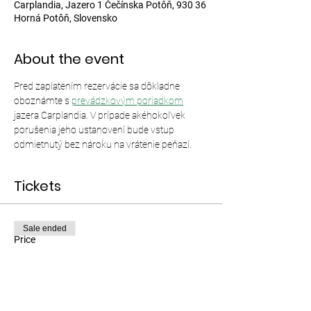
Carplandia, Jazero 1 Čečínska Potôň, 930 36
Horná Potôň, Slovensko
About the event
Pred zaplatením rezervácie sa dôkladne 
oboznámte s 
prevádzkovým poriadkom
jazera Carplandia. V prípade akéhokoľvek 
porušenia jeho ustanovení bude vstup 
odmietnutý bez nároku na vrátenie peňazí.
Tickets
Sale ended
Price
From €12.00 to €35.00