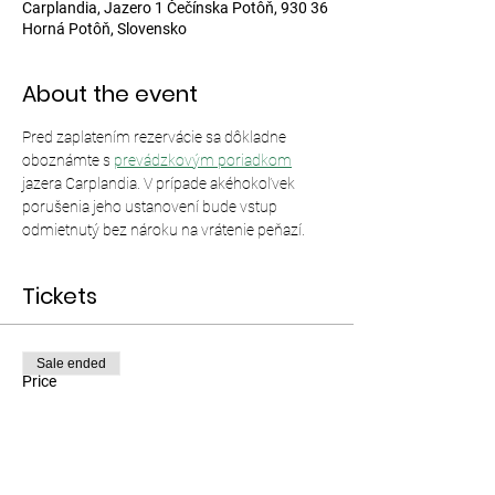
Carplandia, Jazero 1 Čečínska Potôň, 930 36
Horná Potôň, Slovensko
About the event
Pred zaplatením rezervácie sa dôkladne 
oboznámte s 
prevádzkovým poriadkom
jazera Carplandia. V prípade akéhokoľvek 
porušenia jeho ustanovení bude vstup 
odmietnutý bez nároku na vrátenie peňazí.
Tickets
Sale ended
Price
From €12.00 to €35.00