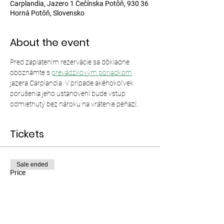
Carplandia, Jazero 1 Čečínska Potôň, 930 36
Horná Potôň, Slovensko
About the event
Pred zaplatením rezervácie sa dôkladne 
oboznámte s 
prevádzkovým poriadkom
jazera Carplandia. V prípade akéhokoľvek 
porušenia jeho ustanovení bude vstup 
odmietnutý bez nároku na vrátenie peňazí.
Tickets
Sale ended
Price
From €12.00 to €35.00