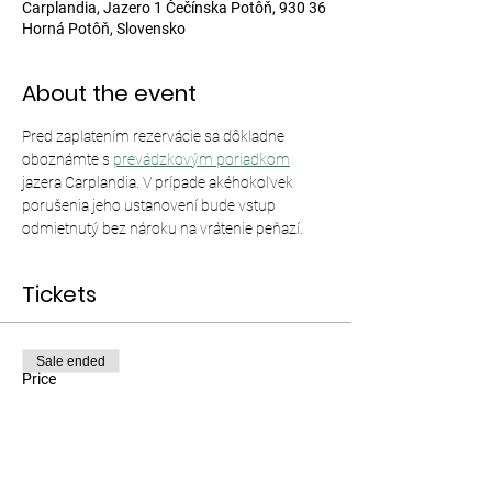
Carplandia, Jazero 1 Čečínska Potôň, 930 36
Horná Potôň, Slovensko
About the event
Pred zaplatením rezervácie sa dôkladne 
oboznámte s 
prevádzkovým poriadkom
jazera Carplandia. V prípade akéhokoľvek 
porušenia jeho ustanovení bude vstup 
odmietnutý bez nároku na vrátenie peňazí.
Tickets
Sale ended
Price
From €12.00 to €35.00