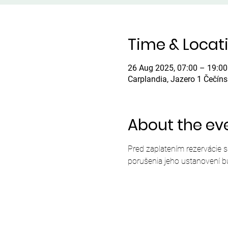
Time & Locat
26 Aug 2025, 07:00 – 19:00
Carplandia, Jazero 1 Čečín
About the ev
Pred zaplatením rezervácie 
porušenia jeho ustanovení b