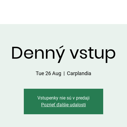
HATKY
SERVICES ON THE AREA
PRICE LIST
CATCHES
Denný vstup
Tue 26 Aug
  |  
Carplandia
Vstupenky nie sú v predaji
Pozrieť ďalšie udalosti