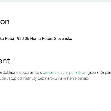
ion
ska Potôň, 930 36 Horná Potôň, Slovensko
ent
sa dôkladne oboznámte s 
prevádzkovým poriadkom
 jazera Carpl
ude vstup odmietnutý bez nároku na vrátenie peňazí.