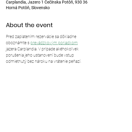
Carplandia, Jazero 1 Čečínska Potôň, 930 36
Horná Potôň, Slovensko
About the event
Pred zaplatením rezervácie sa dôkladne 
oboznámte s 
prevádzkovým poriadkom
jazera Carplandia. V prípade akéhokoľvek 
porušenia jeho ustanovení bude vstup 
odmietnutý bez nároku na vrátenie peňazí.
Share this event
© 2024,
Carplandia