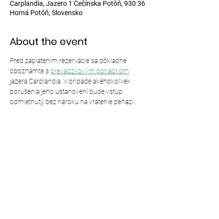
Carplandia, Jazero 1 Čečínska Potôň, 930 36
Horná Potôň, Slovensko
About the event
Pred zaplatením rezervácie sa dôkladne 
oboznámte s 
prevádzkovým poriadkom
jazera Carplandia. V prípade akéhokoľvek 
porušenia jeho ustanovení bude vstup 
odmietnutý bez nároku na vrátenie peňazí.
Share this event
© 2024,
Carplandia