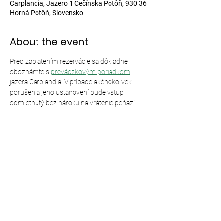
Carplandia, Jazero 1 Čečínska Potôň, 930 36
Horná Potôň, Slovensko
About the event
Pred zaplatením rezervácie sa dôkladne 
oboznámte s 
prevádzkovým poriadkom
jazera Carplandia. V prípade akéhokoľvek 
porušenia jeho ustanovení bude vstup 
odmietnutý bez nároku na vrátenie peňazí.
Share this event
© 2024,
Carplandia