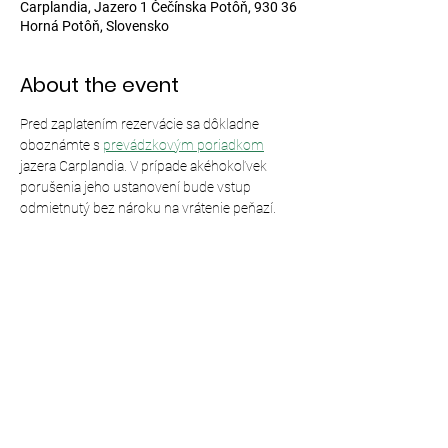
Carplandia, Jazero 1 Čečínska Potôň, 930 36
Horná Potôň, Slovensko
About the event
Pred zaplatením rezervácie sa dôkladne 
oboznámte s 
prevádzkovým poriadkom
jazera Carplandia. V prípade akéhokoľvek 
porušenia jeho ustanovení bude vstup 
odmietnutý bez nároku na vrátenie peňazí.
Share this event
© 2024,
Carplandia