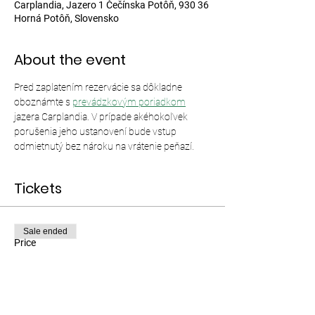
Carplandia, Jazero 1 Čečínska Potôň, 930 36
Horná Potôň, Slovensko
About the event
Pred zaplatením rezervácie sa dôkladne 
oboznámte s 
prevádzkovým poriadkom
jazera Carplandia. V prípade akéhokoľvek 
porušenia jeho ustanovení bude vstup 
odmietnutý bez nároku na vrátenie peňazí.
Tickets
Sale ended
Price
From €12.00 to €35.00