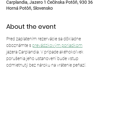
Carplandia, Jazero 1 Čečínska Potôň, 930 36
Horná Potôň, Slovensko
About the event
Pred zaplatením rezervácie sa dôkladne 
oboznámte s 
prevádzkovým poriadkom
jazera Carplandia. V prípade akéhokoľvek 
porušenia jeho ustanovení bude vstup 
odmietnutý bez nároku na vrátenie peňazí.
Share this event
© 2024,
Carplandia