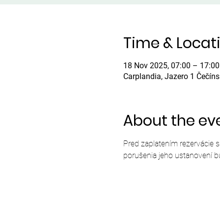
Time & Locat
18 Nov 2025, 07:00 – 17:00
Carplandia, Jazero 1 Čečín
About the ev
Pred zaplatením rezervácie 
porušenia jeho ustanovení b