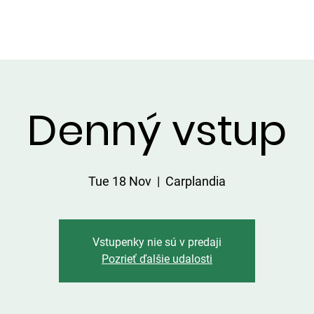
HATKY
SERVICES ON THE AREA
PRICE LIST
CATCHES
Denný vstup
Tue 18 Nov
  |  
Carplandia
Vstupenky nie sú v predaji
Pozrieť ďalšie udalosti