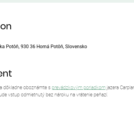
ion
ska Potôň, 930 36 Horná Potôň, Slovensko
ent
sa dôkladne oboznámte s 
prevádzkovým poriadkom
 jazera Carpl
ude vstup odmietnutý bez nároku na vrátenie peňazí.