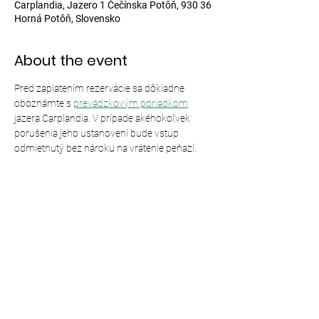
Carplandia, Jazero 1 Čečínska Potôň, 930 36
Horná Potôň, Slovensko
About the event
Pred zaplatením rezervácie sa dôkladne 
oboznámte s 
prevádzkovým poriadkom
jazera Carplandia. V prípade akéhokoľvek 
porušenia jeho ustanovení bude vstup 
odmietnutý bez nároku na vrátenie peňazí.
Share this event
© 2024,
Carplandia