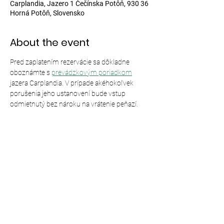
Carplandia, Jazero 1 Čečínska Potôň, 930 36
Horná Potôň, Slovensko
About the event
Pred zaplatením rezervácie sa dôkladne 
oboznámte s 
prevádzkovým poriadkom
jazera Carplandia. V prípade akéhokoľvek 
porušenia jeho ustanovení bude vstup 
odmietnutý bez nároku na vrátenie peňazí.
Share this event
© 2024,
Carplandia