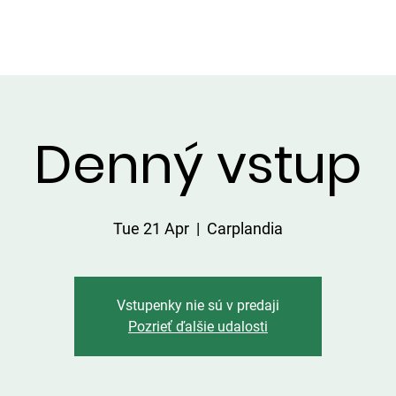
HATKY
SERVICES ON THE AREA
PRICE LIST
CATCHES
Denný vstup
Tue 21 Apr
  |  
Carplandia
Vstupenky nie sú v predaji
Pozrieť ďalšie udalosti