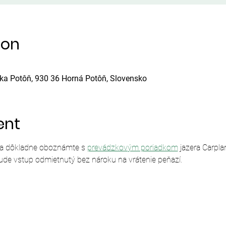
ion
ska Potôň, 930 36 Horná Potôň, Slovensko
ent
sa dôkladne oboznámte s 
prevádzkovým poriadkom
 jazera Carpl
ude vstup odmietnutý bez nároku na vrátenie peňazí.