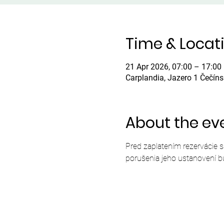
Time & Locat
21 Apr 2026, 07:00 – 17:00
Carplandia, Jazero 1 Čečín
About the ev
Pred zaplatením rezervácie 
porušenia jeho ustanovení b