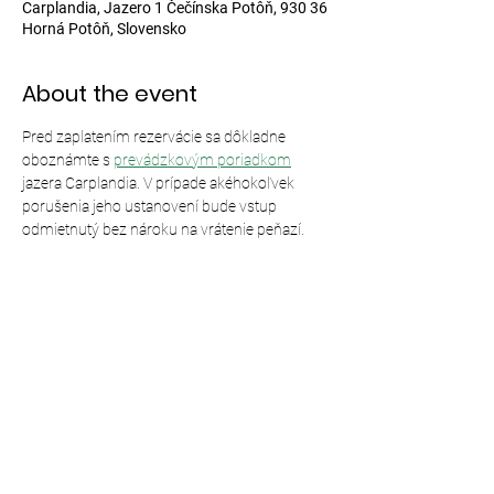
Carplandia, Jazero 1 Čečínska Potôň, 930 36
Horná Potôň, Slovensko
About the event
Pred zaplatením rezervácie sa dôkladne 
oboznámte s 
prevádzkovým poriadkom
jazera Carplandia. V prípade akéhokoľvek 
porušenia jeho ustanovení bude vstup 
odmietnutý bez nároku na vrátenie peňazí.
Share this event
© 2024,
Carplandia