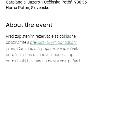
Carplandia, Jazero 1 Čečínska Potôň, 930 36
Horná Potôň, Slovensko
About the event
Pred zaplatením rezervácie sa dôkladne 
oboznámte s 
prevádzkovým poriadkom
jazera Carplandia. V prípade akéhokoľvek 
porušenia jeho ustanovení bude vstup 
odmietnutý bez nároku na vrátenie peňazí.
Share this event
© 2024,
Carplandia