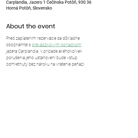
Carplandia, Jazero 1 Čečínska Potôň, 930 36
Horná Potôň, Slovensko
About the event
Pred zaplatením rezervácie sa dôkladne 
oboznámte s 
prevádzkovým poriadkom
jazera Carplandia. V prípade akéhokoľvek 
porušenia jeho ustanovení bude vstup 
odmietnutý bez nároku na vrátenie peňazí.
Share this event
© 2024,
Carplandia