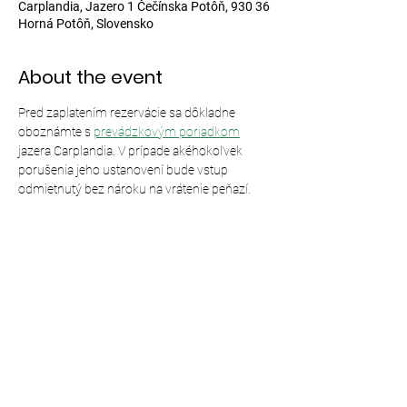
Carplandia, Jazero 1 Čečínska Potôň, 930 36
Horná Potôň, Slovensko
About the event
Pred zaplatením rezervácie sa dôkladne 
oboznámte s 
prevádzkovým poriadkom
jazera Carplandia. V prípade akéhokoľvek 
porušenia jeho ustanovení bude vstup 
odmietnutý bez nároku na vrátenie peňazí.
Share this event
© 2024,
Carplandia