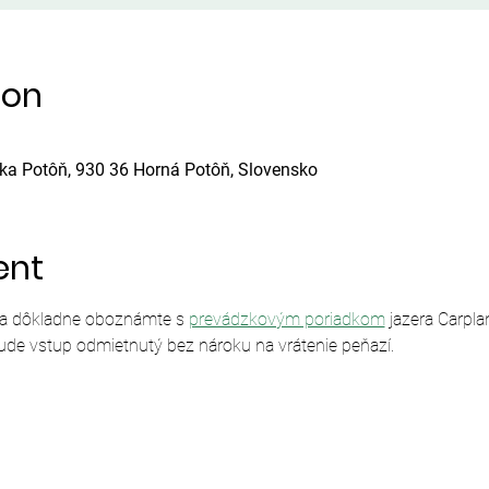
ion
ska Potôň, 930 36 Horná Potôň, Slovensko
ent
sa dôkladne oboznámte s 
prevádzkovým poriadkom
 jazera Carpl
ude vstup odmietnutý bez nároku na vrátenie peňazí.