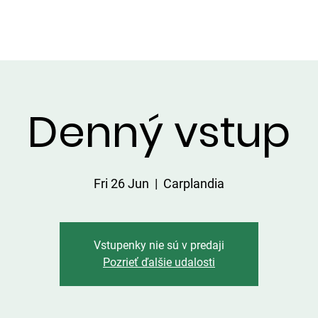
HATKY
SERVICES ON THE AREA
PRICE LIST
CATCHES
Denný vstup
Fri 26 Jun
  |  
Carplandia
Vstupenky nie sú v predaji
Pozrieť ďalšie udalosti