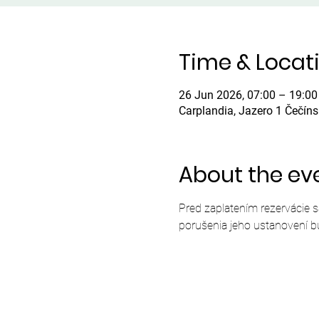
Time & Locat
26 Jun 2026, 07:00 – 19:00
Carplandia, Jazero 1 Čečín
About the ev
Pred zaplatením rezervácie 
porušenia jeho ustanovení b