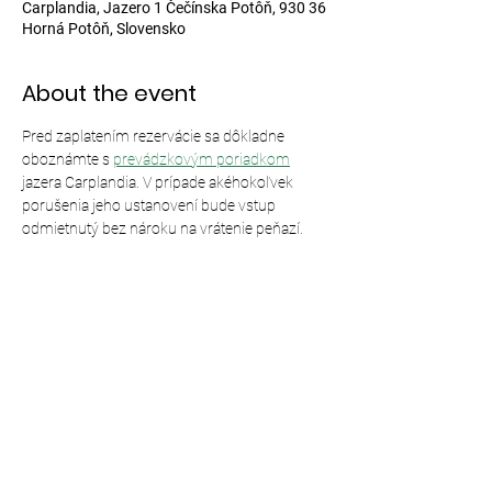
Carplandia, Jazero 1 Čečínska Potôň, 930 36
Horná Potôň, Slovensko
About the event
Pred zaplatením rezervácie sa dôkladne 
oboznámte s 
prevádzkovým poriadkom
jazera Carplandia. V prípade akéhokoľvek 
porušenia jeho ustanovení bude vstup 
odmietnutý bez nároku na vrátenie peňazí.
Share this event
© 2024,
Carplandia