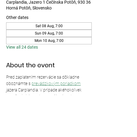
Carplandia, Jazero 1 Čečínska Potôň, 930 36
Horná Potôň, Slovensko
Other dates
Sat 08 Aug, 7:00
Sun 09 Aug, 7:00
Mon 10 Aug, 7:00
View all 24 dates
About the event
Pred zaplatením rezervácie sa dôkladne 
oboznámte s 
prevádzkovým poriadkom
jazera Carplandia. V prípade akéhokoľvek 
porušenia jeho ustanovení bude vstup 
odmietnutý bez nároku na vrátenie peňazí.