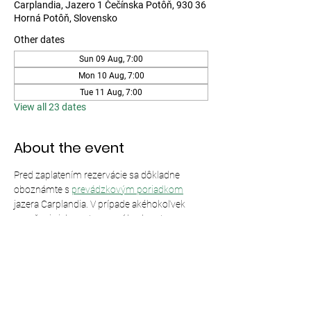
Carplandia, Jazero 1 Čečínska Potôň, 930 36
Horná Potôň, Slovensko
Other dates
Sun 09 Aug, 7:00
Mon 10 Aug, 7:00
Tue 11 Aug, 7:00
View all 23 dates
About the event
Pred zaplatením rezervácie sa dôkladne 
oboznámte s 
prevádzkovým poriadkom
jazera Carplandia. V prípade akéhokoľvek 
porušenia jeho ustanovení bude vstup 
odmietnutý bez nároku na vrátenie peňazí.