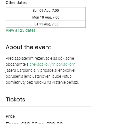
Other dates
Sun 09 Aug, 7:00
Mon 10 Aug, 7:00
Tue 11 Aug, 7:00
View all 23 dates
About the event
Pred zaplatením rezervácie sa dôkladne 
oboznámte s 
prevádzkovým poriadkom
jazera Carplandia. V prípade akéhokoľvek 
porušenia jeho ustanovení bude vstup 
odmietnutý bez nároku na vrátenie peňazí.
Tickets
Price
From €13.00 to €39.00