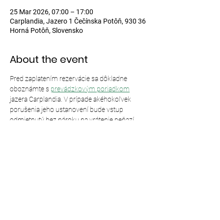
25 Mar 2026, 07:00 – 17:00
Carplandia, Jazero 1 Čečínska Potôň, 930 36
Horná Potôň, Slovensko
About the event
Pred zaplatením rezervácie sa dôkladne 
oboznámte s 
prevádzkovým poriadkom
jazera Carplandia. V prípade akéhokoľvek 
porušenia jeho ustanovení bude vstup 
odmietnutý bez nároku na vrátenie peňazí.
Share this event