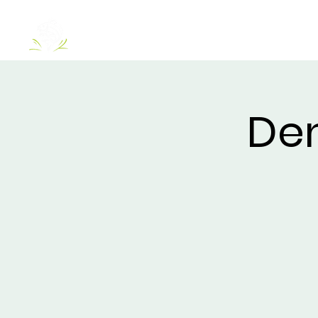
O NÁS
JAZERÁ
VIP BALCONY
C
De