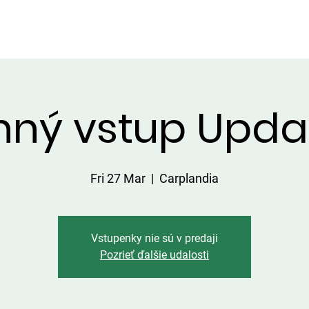
HATKY
SERVICES ON THE AREA
PRICE LIST
CATCHES
nný vstup Upda
Fri 27 Mar
  |  
Carplandia
Vstupenky nie sú v predaji
Pozrieť ďalšie udalosti