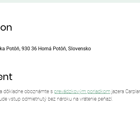
ion
ska Potôň, 930 36 Horná Potôň, Slovensko
ent
sa dôkladne oboznámte s 
prevádzkovým poriadkom
 jazera Carpl
ude vstup odmietnutý bez nároku na vrátenie peňazí.