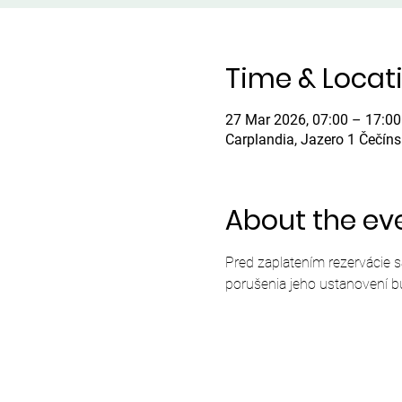
Time & Locat
27 Mar 2026, 07:00 – 17:00
Carplandia, Jazero 1 Čečín
About the ev
Pred zaplatením rezervácie 
porušenia jeho ustanovení b