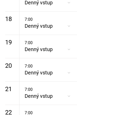
Denný vstup
18
7:00
Denný vstup
19
7:00
Denný vstup
20
7:00
Denný vstup
21
7:00
Denný vstup
22
7:00