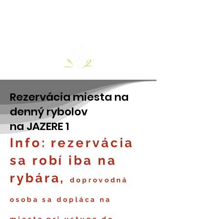
Rezervácia miesta na
denný rybolov
na JAZERE 1
Info: rezervácia
sa robí iba na
rybára,
doprovodná
osoba sa dopláca na