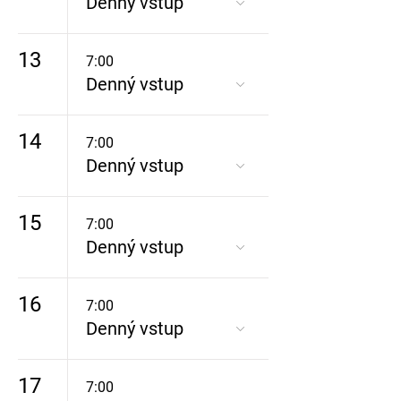
Denný vstup
13
7:00
Denný vstup
14
7:00
Denný vstup
15
7:00
Denný vstup
16
7:00
Denný vstup
17
7:00