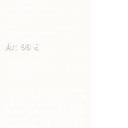
és asztallal
elektromos aljzat
egy fogást és egy tálcát a
halaknak
grill, hamutartó,
horgászfelszerelés
szállítására alkalmas kocsi
Ár: 99 €
a pavilon napi
horgászengedélyt
tartalmaz 2 fő + 2 kísérő
részére
)
A VIP pavilon csak előzetes foglalás
alapján vehető igénybe. A VIP
pavilonba 15 éven felüliek léphetnek
be. A VIP pavilonban max. 2 horgász,
egyenként max. 2 rúd. Előzetes
egyeztetés után a VIP pavilon melletti