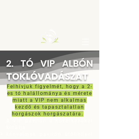
2. TÓ VIP ALBÓN
TOKLÓVADÁSZAT
Felhívjuk figyelmét, hogy a 2-
es tó halállománya és mérete
miatt a VIP nem alkalmas
kezdő és tapasztalatlan
horgászok horgászatára.
A VIP pavilon a következőket
kínálja:
kényelmes pavilon ülőhellyel