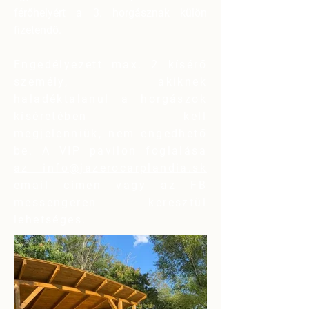
férőhelyért a 3. horgásznak külön
fizetendő.
Engedélyezett max. 2 kísérő
személy, akiknek
haladéktalanul a horgászok
kíséretében kell
megjelenniük, nem engedhető
be. A VIP pavilon foglalása
az info@jazerocarplandia.sk
email címen vagy az FB
messengeren keresztül
lehetséges.