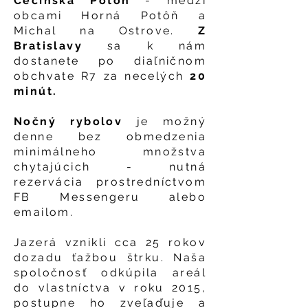
Čečínska Potôň
- medzi
obcami Horná Potôň a
Michal na Ostrove.
Z
Bratislavy
sa k nám
dostanete po diaľničnom
obchvate R7 za necelých
20
minút.
Nočný rybolov
je možný
denne bez obmedzenia
minimálneho množstva
chytajúcich - nutná
rezervácia prostredníctvom
FB Messengeru alebo
emailom.
Jazerá vznikli cca 25 rokov
dozadu ťažbou štrku. Naša
spoločnosť odkúpila areál
do vlastníctva v roku 2015,
postupne ho zveľaďuje a