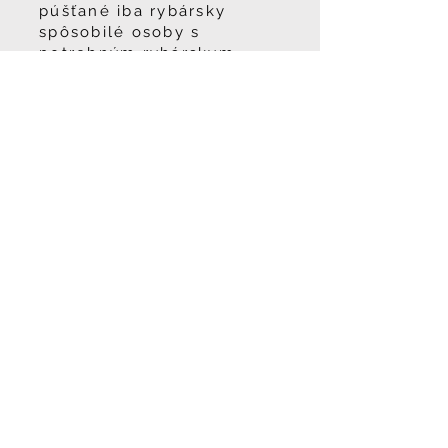
púšťané iba rybársky
spôsobilé osoby s
potrebným rybárskym
vybavením.
Prevádzkovateľ má právo
odmietnuť vstup do
klubového areálu
komukoľvek a to bez
udania dôvodu.
Vjazd vozidlom na trávu
medzi cestou a jazerom je
zakázaný, vozidlo sa
necháva vždy po ľavej
strane betónovej cesty pri
lovnom mieste
Návštevník je povinný po
sebe pozbierať a odniesť z
areálu všetky smeti,
vrátane ohorkov z cigariet.