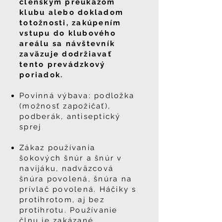
členským preukazom
klubu alebo dokladom
totožnosti, zakúpením
vstupu do klubového
areálu sa návštevník
zaväzuje dodržiavať
tento prevádzkový
poriadok.
Povinná výbava: podložka
(možnosť zapožičať),
podberák, antiseptický
sprej
Zákaz používania
šokových šnúr a šnúr v
navijáku, nadväzcová
šnúra povolená, šnúra na
prívlač povolená. Háčiky s
protihrotom, aj bez
protihrotu. Používanie
člnu je zakázané,