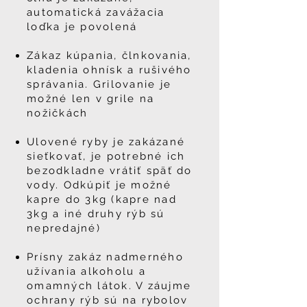
automatická zavážacia
loďka je povolená
Zákaz kúpania, člnkovania,
kladenia ohnísk a rušivého
správania. Grilovanie je
možné len v grile na
nožičkách
Ulovené ryby je zakázané
sieťkovať, je potrebné ich
bezodkladne vrátiť späť do
vody. Odkúpiť je možné
kapre do 3kg (kapre nad
3kg a iné druhy rýb sú
nepredajné)
Prísny zakáz nadmerného
užívania alkoholu a
omamných látok. V záujme
ochrany rýb sú na rybolov