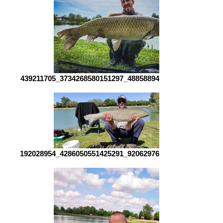
439211705_3734268580151297_4885889448758092695_n
192028954_4286050551425291_9206297605799926004_n