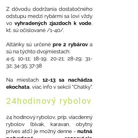
Z dôvodu dodržania dostatočného
odstupu medzi rybármi sa loví vždy
vo
vyhradených zjazdoch k vode
,
kt. sú očíslované /1-40/
.
Altánky sú určené
pre 2 rybárov
a
sú na týchto dvojmiestach:
4-5; 10-11; 18-19; 20-21; 28-29; 31-
32;
34-35; 37-38
Na miestach
12-13 sa nachádza
ekochata
, viac info v sekcii "Chatky".
24hodinový rybolov
24 hodinový rybolov, príp. viacdenný
rybolov (bivak, karavan, obytný
príves atď.) je možný denne -
nutná