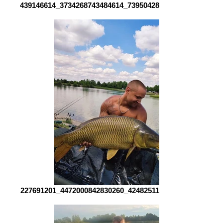
439146614_3734268743484614_7395042851640337038_n
227691201_4472000842830260_4248251140707120796_n