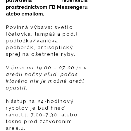
potvrdená rezervácia
prostredníctvom FB Messengeru
alebo emailom.
Povinná výbava: svetlo
(čelovka, lampáš a pod.)
podložka/vanička,
podberák, antiseptický
sprej na ošetrenie ryby.
V čase od 19:00 – 07:00 je v
areáli nočný kľud, počas
ktorého nie je možné areál
opustiť.
Nástup na 24-hodinový
rybolov je buď hneď
ráno,t.j. 7:00-7:30, alebo
tesne pred zatvorením
areálu.