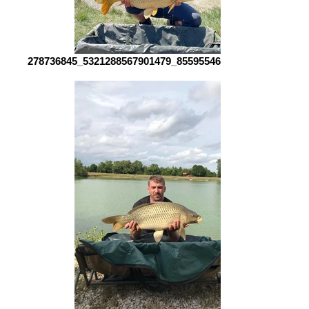
278736845_5321288567901479_8559554602980461938_n