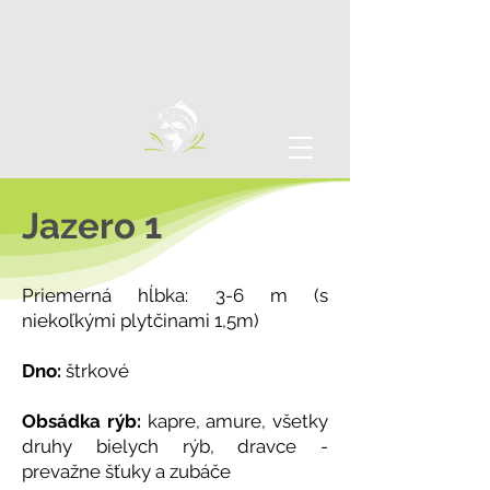
Jazero 1
Priemerná hĺbka: 3-6 m
(s
niekoľkými plytčinami 1,5m)
Dno:
štrkové
Obsádka rýb:
kapre, amure, všetky
druhy bielych rýb, dravce -
prevažne šťuky a zubáče