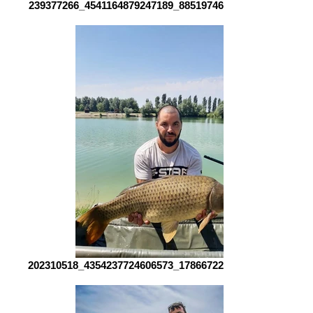
239377266_4541164879247189_8851974674014338312_n
202310518_4354237724606573_1786672273101600932_n