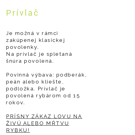
Prívlač
Je možná v rámci
zakúpenej klasickej
povolenky.
​Na prívlač je spletaná
šnúra povolená.
Povinná výbava: podberák,
peán alebo kliešte,
podložka. Prívlač je
povolená rybárom od 15
rokov.
​PRÍSNY ZÁKAZ LOVU NA
ŽIVÚ ALEBO MŔTVU
RYBKU!