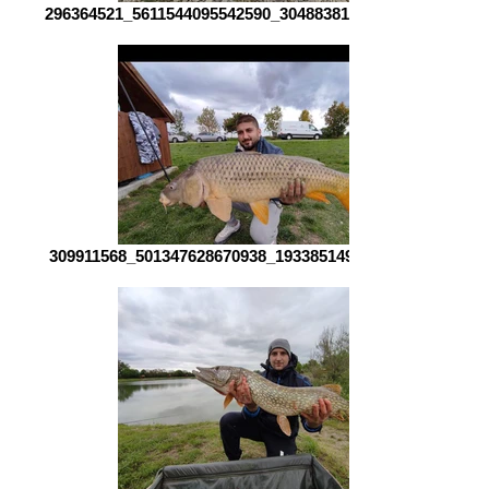
296364521_5611544095542590_3048838166398989683_n
309911568_501347628670938_1933851498655362760_n