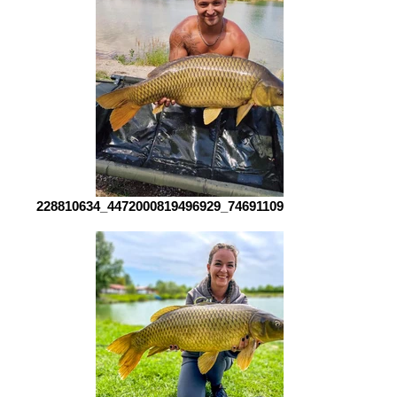
228810634_4472000819496929_7469110966793992437_n