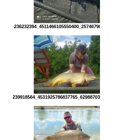
236232394_4511466105550400_257467902379573237_n
239918564_4531925786837765_6298870332616685923_n