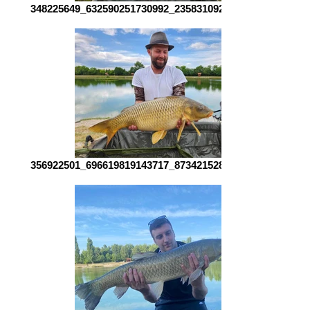
348225649_632590251730992_2358310922225213647_n
356922501_696619819143717_8734215281703663997_n