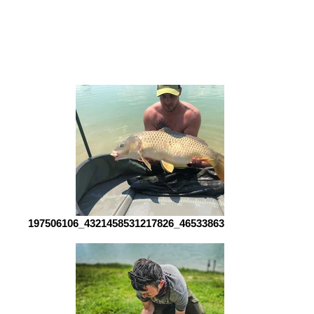
197506106_4321458531217826_4653386357068693168_n