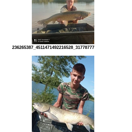
236265387_4511471492216528_3177877748826010277_n