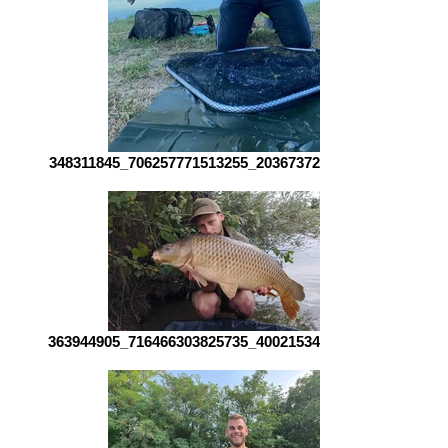
348311845_706257771513255_203673720795912088_n
363944905_716466303825735_400215346164315372_n