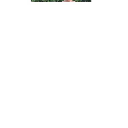
378995352_745782420894123_7336132704416184253_n
439086771_3734268636817958_5179725940698672333_n
august 2026
Dnes